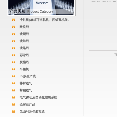
冷轧机(单机可逆轧机、四或五机架..
酸洗线
镀锡线
镀锌线
镀铬线
首
彩涂线
脱脂线
平整机
PS版生产线
棒材连轧
带钢连轧
电气传动及自动化控制系统
圣智达产品
昆山利乐包装改造